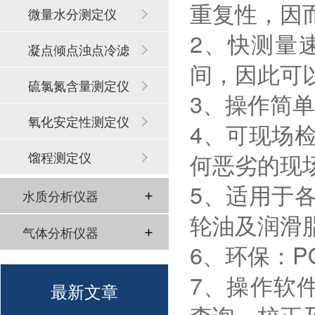
重复性，因
微量水分测定仪
2、快测量
凝点倾点浊点冷滤
间，因此可
点
硫氯氮含量测定仪
3、操作简
氧化安定性测定仪
4、可现场
馏程测定仪
何恶劣的现
5、适用于
水质分析仪器
轮油及润滑
气体分析仪器
6、环保：
7、操作软件
最新文章