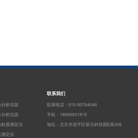
联系我们
质分析仪器
联系电话：
010-80764046
体分析仪器
手机：
18600631915
动粘度测定仪
地址：
北京市昌平区新元科技园E座206
点测定仪