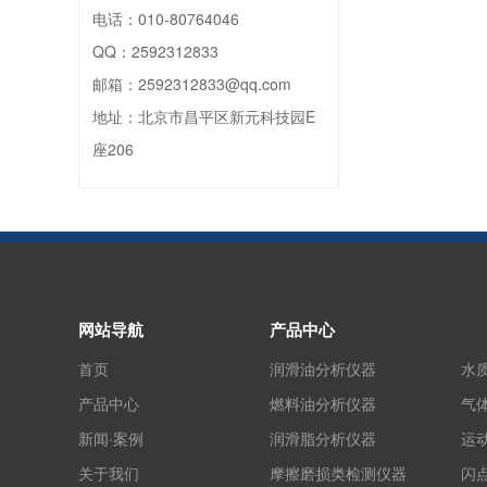
电话：
010-80764046
QQ：
2592312833
邮箱：
2592312833@qq.com
地址：
北京市昌平区新元科技园E
座206
网站导航
产品中心
首页
润滑油分析仪器
水
产品中心
燃料油分析仪器
气
新闻·案例
润滑脂分析仪器
运
关于我们
摩擦磨损类检测仪器
闪