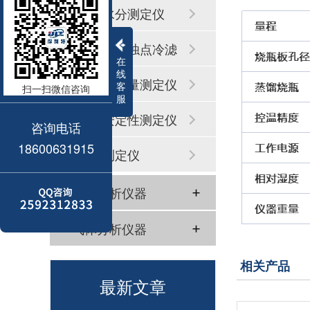
微量水分测定仪
凝点倾点浊点冷滤
在
线
点
硫氯氮含量测定仪
客
扫一扫微信咨询
服
氧化安定性测定仪
咨询电话
18600631915
馏程测定仪
水质分析仪器
气体分析仪器
相关产品
最新文章