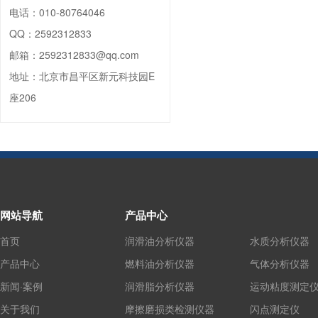
电话：
010-80764046
QQ：
2592312833
邮箱：
2592312833@qq.com
地址：
北京市昌平区新元科技园E
座206
网站导航
产品中心
首页
润滑油分析仪器
水质分析仪器
产品中心
燃料油分析仪器
气体分析仪器
新闻·案例
润滑脂分析仪器
运动粘度测定
关于我们
摩擦磨损类检测仪器
闪点测定仪