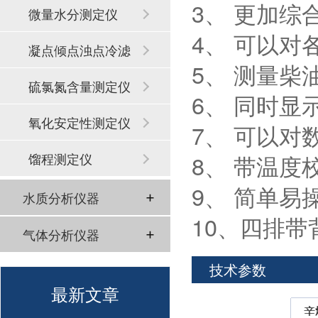
3、 更加
微量水分测定仪
4、 可以
凝点倾点浊点冷滤
5、 测量柴
点
硫氯氮含量测定仪
6、 同时显示R
氧化安定性测定仪
7、 可以
馏程测定仪
8、 带温度
9、 简单易
水质分析仪器
10、四排带
气体分析仪器
技术参数
最新文章