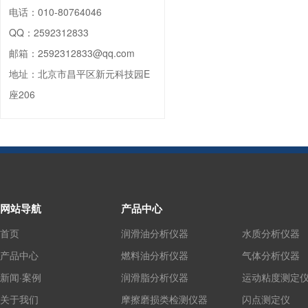
电话：
010-80764046
QQ：
2592312833
邮箱：
2592312833@qq.com
地址：
北京市昌平区新元科技园E
座206
网站导航
产品中心
首页
润滑油分析仪器
水质分析仪器
产品中心
燃料油分析仪器
气体分析仪器
新闻·案例
润滑脂分析仪器
运动粘度测定
关于我们
摩擦磨损类检测仪器
闪点测定仪