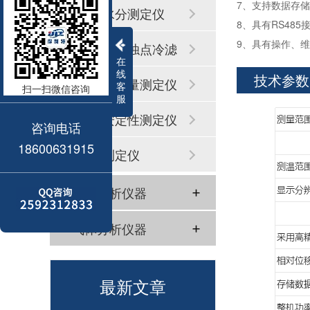
7、支持数据存储
微量水分测定仪
8、具有RS485
9、具有操作、
凝点倾点浊点冷滤
在
线
技术参数
点
硫氯氮含量测定仪
客
扫一扫微信咨询
服
氧化安定性测定仪
咨询电话
18600631915
馏程测定仪
水质分析仪器
气体分析仪器
最新文章