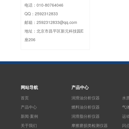
电话：
010-80764046
QQ：
2592312833
邮箱：
2592312833@qq.com
地址：
北京市昌平区新元科技园E
座206
网站导航
产品中心
首页
润滑油分析仪器
水
产品中心
燃料油分析仪器
气
新闻·案例
润滑脂分析仪器
运
关于我们
摩擦磨损类检测仪器
闪