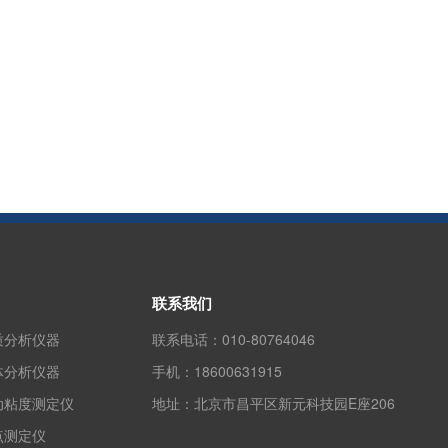
联系我们
质分析仪器
联系电话：
010-80764046
体分析仪器
手机：
18600631915
动粘度测定仪
地址：
北京市昌平区新元科技园E座206
点测定仪