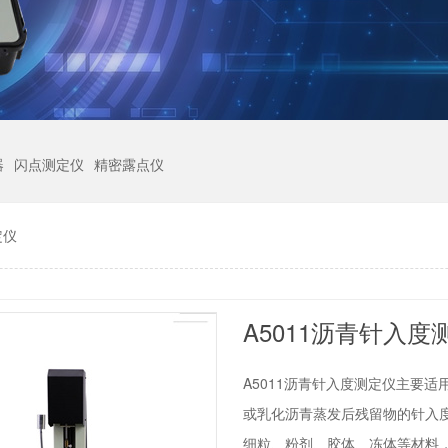
器
闪点测定仪
精密露点仪
定仪
A5011沥青针入
A5011沥青针入度测定仪主要
或乳化沥青蒸发后残留物的针入
细粒、粉剂、胶体、冻体等材料