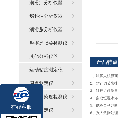
润滑油分析仪器
燃料油分析仪器
润滑脂分析仪器
摩擦磨损类检测仪
器
其他分析仪器
产品特点
运动粘度测定仪
1、触屏人机界
闪点测定仪
2、对针调节快
3、针杆组件质
颗粒污染度检测仪
4、集成恒温水浴
5、试验自动判
在线客服
酸值测定仪
6、强大数据处