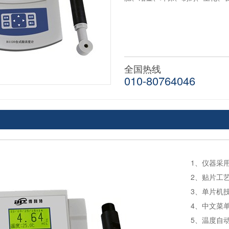
全国热线
010-80764046
1、仪器采
2、贴片工
3、单片机
4、中文菜
5、温度自