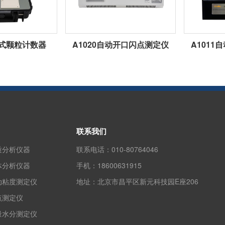
携式颗粒计数器
A1020自动开口闪点测定仪
A101
联系我们
质分析仪器
联系电话：
010-80764046
体分析仪器
手机：
18600631915
动粘度测定仪
地址：
北京市昌平区新元科技园E座206
点测定仪
量水分测定仪