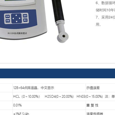
6、数据循
储时间10
7、采用2
用。