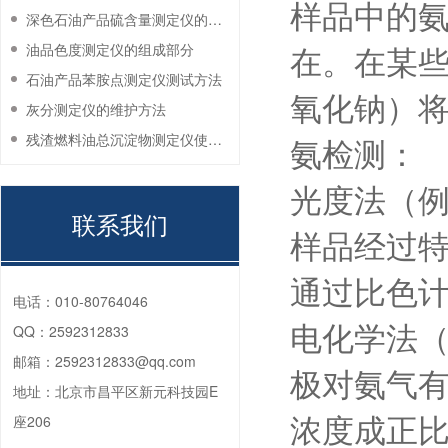
样品中的氨
深色石油产品硫含量测定仪的工作环境要求
在。在某
油品色度测定仪的组成部分
石油产品苯胺点测定仪测试方法
氧化钠）
灰分测定仪的维护方法
残渣燃料油总沉淀物测定仪使用注意事项
氨检测：
光度法（
联系我们
样品经过
通过比色
电话：
010-80764046
电化学法
QQ：
2592312833
邮箱：
2592312833@qq.com
极对氨气
地址：
北京市昌平区新元科技园E
浓度成正
座206