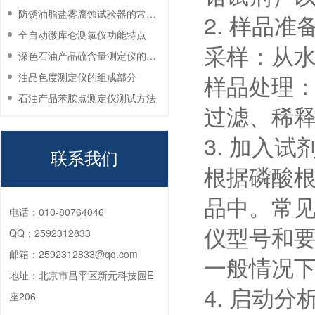
防锈油脂盐雾腐蚀试验器的常见故障与解决方法
2. 样品准
全自动微库仑测氯仪功能特点
采样：从
深色石油产品硫含量测定仪的工作环境要求
样品处理
油品色度测定仪的组成部分
石油产品苯胺点测定仪测试方法
过滤、稀
3. 加入试
联系我们
根据磷酸
品中。常
电话：
010-80764046
仪型号和
QQ：
2592312833
邮箱：
2592312833@qq.com
一般情况
地址：
北京市昌平区新元科技园E
4. 启动分
座206