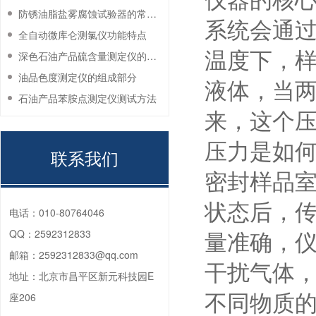
仪器的核
防锈油脂盐雾腐蚀试验器的常见故障与解决方法
系统会通
全自动微库仑测氯仪功能特点
温度下，
深色石油产品硫含量测定仪的工作环境要求
油品色度测定仪的组成部分
液体，当
石油产品苯胺点测定仪测试方法
来，这个
压力是如
联系我们
密封样品
状态后，
电话：
010-80764046
QQ：
2592312833
量准确，
邮箱：
2592312833@qq.com
干扰气体
地址：
北京市昌平区新元科技园E
座206
不同物质