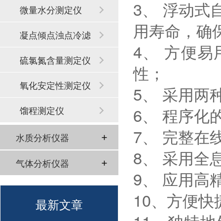
3、 浮动
微量水分测定仪
用寿命，确
凝点倾点浊点冷滤
4、 方便
点
硫氯氮含量测定仪
性；
氧化安定性测定仪
5、 采用
馏程测定仪
6、 程序
7、 完整
水质分析仪器
8、 采用全
气体分析仪器
9、 应用
10、方便
最新文章