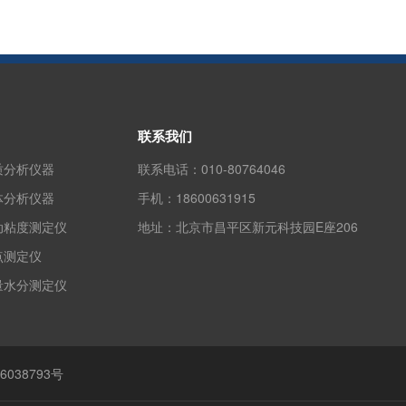
联系我们
质分析仪器
联系电话：
010-80764046
体分析仪器
手机：
18600631915
动粘度测定仪
地址：
北京市昌平区新元科技园E座206
点测定仪
量水分测定仪
6038793号