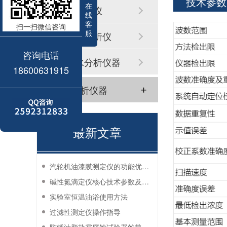
技术参数
在
浊度测定仪
线
客
扫一扫微信咨询
服
溶解氧分析仪
咨询电话
其它水分析仪器
18600631915
气体分析仪器
最新文章
汽轮机油漆膜测定仪的功能优势有哪些？
碱性氮滴定仪核心技术参数及应用说明
实验室恒温油浴使用方法
过滤性测定仪操作指导