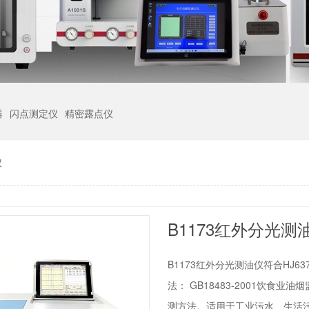
器
闪点测定仪
精密露点仪
仪
B1173红外分光
B1173红外分光测油仪符合HJ6
法： GB18483-2001饮食业
测方法。适用于工业污水、生活