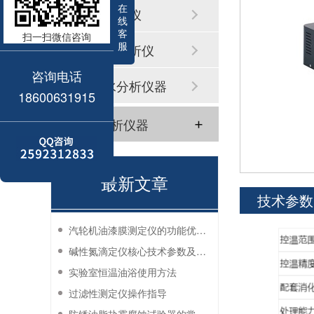
在
浊度测定仪
线
客
扫一扫微信咨询
服
溶解氧分析仪
咨询电话
其它水分析仪器
18600631915
气体分析仪器
最新文章
技术参数
汽轮机油漆膜测定仪的功能优势有哪些？
碱性氮滴定仪核心技术参数及应用说明
实验室恒温油浴使用方法
过滤性测定仪操作指导