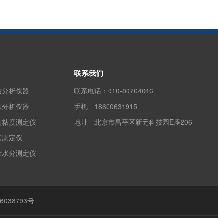
联系我们
质分析仪器
联系电话：
010-80764046
体分析仪器
手机：
18600631915
动粘度测定仪
地址：
北京市昌平区新元科技园E座206
点测定仪
量水分测定仪
6038793号