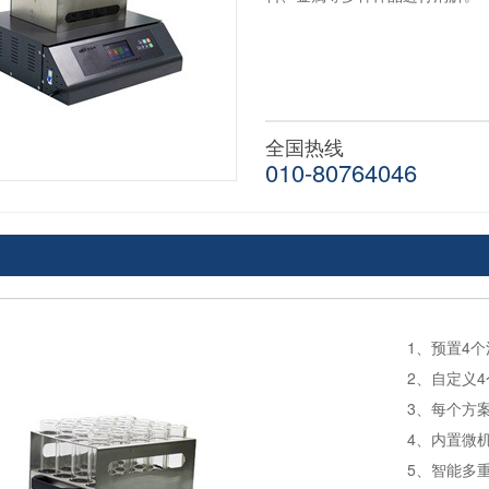
全国热线
010-80764046
1、预置4
2、自定义
3、每个方
4、内置微
5、智能多