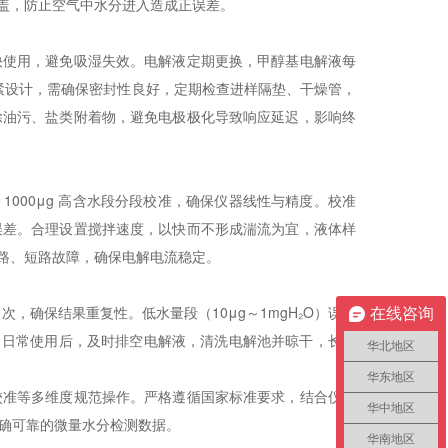
池盖，防止空气中水分进入造成正误差。
快使用，避免吸湿失效。电解液定期更换，甲醇基电解液每
螺纹锁紧设计，需确保密封性良好，定期检查进样隔垫、干燥管，
除油污、盐类附着物，避免电极极化导致响应延迟，影响终
＞1000μg 高含水段分段校准，确保仪器线性与精度。校准
误差。合理设置搅拌速度，以快而不形成湍流为宜，液体样
路开路、短路故障，确保电解电流稳定。
次，确保结果重复性。低水量段（10μg～1mgH₂O）误差
在线咨询
原因。日常使用后，及时排空电解液，清洗电解池并晾干，长期
华北地区
华东地区
校准等多维度规范操作。严格遵循国家标准要求，结合仪器
华中地区
确可靠的微量水分检测数据。
华南地区