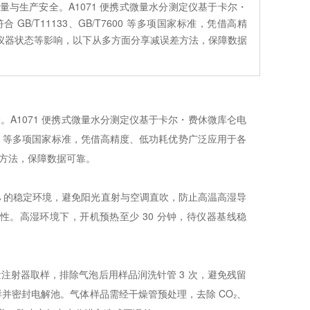
与生产安全。A1071 便携式微量水分测定仪基于卡尔・
 GB/T11133、GB/T7600 等多项国家标准，凭借高精
仪器状态等影响，以下从多方面分享减误差方法，保障数据
A1071 便携式微量水分测定仪基于卡尔・费休微库仑电
/T7600 等多项国家标准，凭借高精度、低功耗优势广泛应用于各
方法，保障数据可靠。
5% 的稳定环境，避免阳光直射与空调直吹，防止高温高湿导
。高湿环境下，开机预热至少 30 分钟，待仪器基线稳
射器取样，排除气泡后用样品润洗针管 3 次，避免残留
样并密封电解池。气体样品需经干燥管预处理，去除 CO₂、