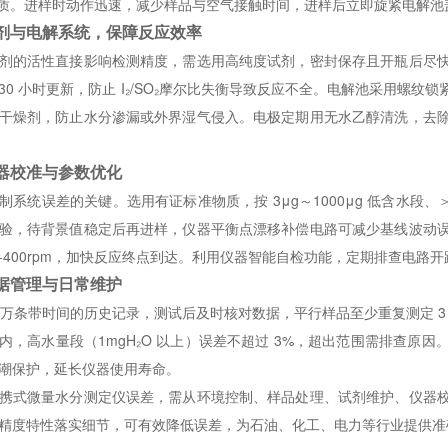
物质。进样时动作迅速，减少样品与空气接触时间，进样后立即旋紧电解
剂与电解系统，保障反应效率
剂的活性直接影响检测精度，需选用高纯度试剂，密封保存且开瓶后尽
次或 30 小时更新，防止 I₂/SO₂摩尔比失衡导致反应不全。电解池采用
干燥剂，防止水分渗漏或外界湿气侵入。电极定期用无水乙醇清洗，去
器校准与参数优化
制系统误差的关键。选用有证标准物质，按 3μg～1000μg 低含水段、
验，待背景值稳定后再进样，仪器平衡点漂移补偿电路可减少基线波动
00-400rpm，加快反应终点到达。利用仪器智能自检功能，定期排查电
据管理与日常维护
1 万条带时间的历史记录，测试后及时核对数据，平行样品至少重复测定 3 
μg 内，高水量段（1mgH₂O 以上）误差不超过 3%，超出范围需排查
潮保护，延长仪器使用寿命。
携式微量水分测定仪误差，需从环境控制、样品处理、试剂维护、仪器
精度特性落实细节，可有效降低误差，为石油、化工、电力等行业提供准