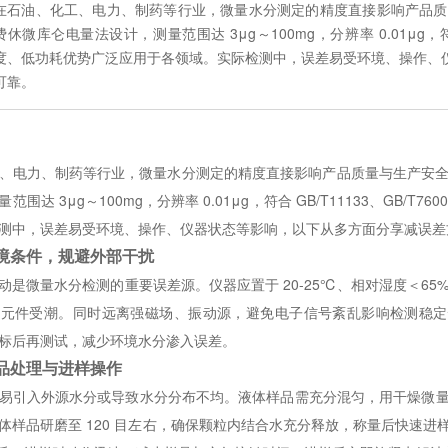
在石油、化工、电力、制药等行业，微量水分测定的精度直接影响产品质量
费休微库仑电量法设计，测量范围达 3μg～100mg，分辨率 0.01μg，符合
度、低功耗优势广泛应用于各领域。实际检测中，误差易受环境、操作、
可靠。
、电力、制药等行业，微量水分测定的精度直接影响产品质量与生产安全。
范围达 3μg～100mg，分辨率 0.01μg，符合 GB/T11133、GB
测中，误差易受环境、操作、仪器状态等影响，以下从多方面分享减误差
境条件，规避外部干扰
动是微量水分检测的重要误差源。仪器应置于 20-25℃、相对湿度＜6
元件受潮。同时远离强磁场、振动源，避免电子信号紊乱影响检测稳定性
标后再测试，减少环境水分渗入误差。
品处理与进样操作
易引入外源水分或导致水分分布不均。液体样品需充分混匀，用干燥微量注
体样品研磨至 120 目左右，确保颗粒内结合水充分释放，称量后快速进