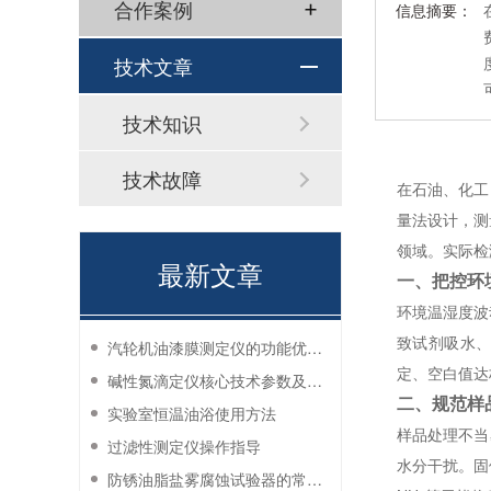
合作案例
信息摘要：
技术文章
技术知识
技术故障
在石油、化工
量法设计，测量
领域。实际检
最新文章
一、把控环
环境温湿度波
致试剂吸水、
汽轮机油漆膜测定仪的功能优势有哪些？
定、空白值达
碱性氮滴定仪核心技术参数及应用说明
二、规范样
实验室恒温油浴使用方法
样品处理不当
过滤性测定仪操作指导
水分干扰。固
防锈油脂盐雾腐蚀试验器的常见故障与解决方法