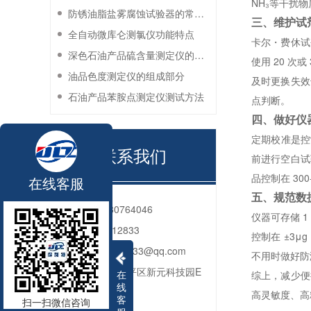
NH₃等干扰
防锈油脂盐雾腐蚀试验器的常见故障与解决方法
三、维护试
全自动微库仑测氯仪功能特点
卡尔・费休试
深色石油产品硫含量测定仪的工作环境要求
使用 20 
油品色度测定仪的组成部分
及时更换失效
石油产品苯胺点测定仪测试方法
点判断。
四、做好仪
定期校准是控
联系我们
前进行空白试
品控制在 3
在线客服
五、规范数
电话：
010-80764046
仪器可存储 
QQ：
2592312833
控制在 ±3
邮箱：
2592312833@qq.com
不用时做好防
地址：
北京市昌平区新元科技园E
在
综上，减少便
线
座206
高灵敏度、高
客
扫一扫微信咨询