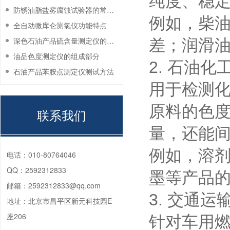
纯度、稳
防锈油脂盐雾腐蚀试验器的常见故障与解决方法
例如，柴
全自动微库仑测氯仪功能特点
深色石油产品硫含量测定仪的工作环境要求
差；润滑
油品色度测定仪的组成部分
2. 石油化
石油产品苯胺点测定仪测试方法
用于检测
原料的色
联系我们
量，还能
例如，溶
电话：
010-80764046
QQ：
2592312833
墨等产品
邮箱：
2592312833@qq.com
3. 交通运
地址：
北京市昌平区新元科技园E
座206
针对车用