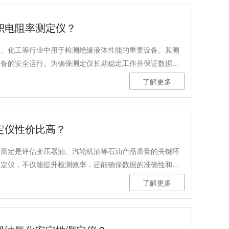
积电阻率测定仪？
油、化工等行业中用于检测绝缘液体性能的重要设备。其测
设备的安全运行。为确保测定仪长期稳定工作并保证数据准
详细阐述清洁和维护的重要性、方法、操作步骤及频率，并
了解更多
定仪性价比高？
酸测定是评估变压器油、汽轮机油等石油产品质量的关键环
测定仪，不仅能提升检测效率，还能确保数据的准确性和可
价比？通常，性价比取决于仪器的质量精度、测试范围、是
了解更多
。今天，我们将以得利特A1180自动水溶性酸测定仪为
牌中做出明智选择。