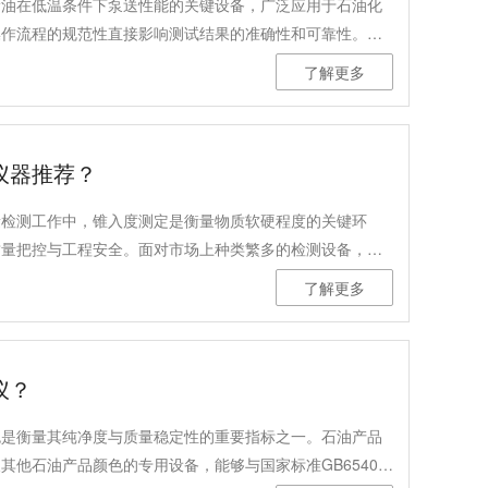
滑油在低温条件下泵送性能的关键设备，广泛应用于石油化
操作流程的规范性直接影响测试结果的准确性和可靠性。本
注意事项，并介绍其技术特点、适用标准及行业应用，帮助
了解更多
仪器推荐？
量检测工作中，锥入度测定是衡量物质软硬程度的关键环
质量把控与工程安全。面对市场上种类繁多的检测设备，选
多场景的自动锥入度测定仪，成为众多企业及科研机构的核
了解更多
验证的高性价比设备——得利特A3030自动锥入度测定
仪？
色是衡量其纯净度与质量稳定性的重要指标之一。石油产品
其他石油产品颜色的专用设备，能够与国家标准GB6540的