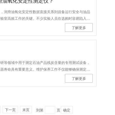
滑油氧化安定性测定仪？
中，润滑油氧化安定性数据直接关系到设备运行安全与油品
实验室高效工作的关键。不少实验人员在选购时容易陷入参
性、精度可靠性、场景适配性三大核心维度，就能精准选出
了解更多
化安定性测定仪，正是基于这些核心需求研发的专业设备。
科研等领域中用于测定石油产品残炭含量的专用测试设备，
仪器寿命具有重要意义。维护保养工作不仅能够确保测定结
工作效率。以下将详细阐述维护保养的重要性、步骤、注意
了解更多
下一页
末页
到第
页
确定