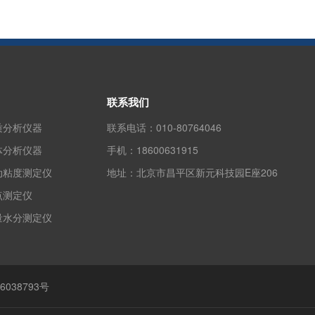
联系我们
质分析仪器
联系电话：
010-80764046
体分析仪器
手机：
18600631915
动粘度测定仪
地址：
北京市昌平区新元科技园E座206
点测定仪
量水分测定仪
6038793号