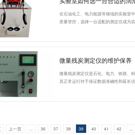
实验室如何选一台合适的润
在石油化工、电力能源等领域的实验室
质量管控，选择一台适配的测定仪成为
数对比的误区，其实只需紧扣标准合规
性价比设备。得利特A1100润滑油氧
微量残炭测定仪的维护保养
微量残炭测定仪是石化、电力、铁路、
其正常运行对于保证数据准确性和延长
果的可靠性，还能减少故障发生，提高
事项，并简要介绍仪器的技术参数。
页
上一页
...
36
37
38
39
40
41
42
...