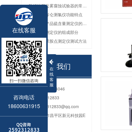
防锈油脂盐雾腐蚀试验器的常见故障与解决方法
全自动微库仑测氯仪功能特点
深色石油产品硫含量测定仪的工作环境要求
在线客服
油品色度测定仪的组成部分
石油产品苯胺点测定仪测试方法
联系我们
在
线
客
扫一扫微信咨询
服
电话：
010-80764046
咨询电话
QQ：
2592312833
18600631915
邮箱：
2592312833@qq.com
地址：
北京市昌平区新元科技园E
座206