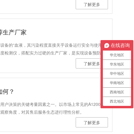
选择一台合适的测定仪，需要从多个维度进行考量。
了解更多
荐生产厂家
设备的“血液，其污染程度直接关乎设备运行安全与使用寿
在线咨询
染度检测仪，搭配实力过硬的生产厂家，是实现设备预防性
华北地区
器领域25年的得利特（北京）科技有限公司，凭借深厚的
了解更多
华东地区
油液污染度检测仪的优选供应伙伴，其自主研发的A1032
华中地区
以全维度的性能优势适配多行业检测需求。
华南地区
如何？
西南地区
西北地区
用户决策的关键考量因素之一。以市场上常见的A1200型
方观察角度，对其售后服务生态进行理性分析。
了解更多