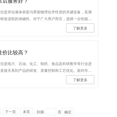
售后服务好？
定仪是评估液体表面与界面物理化学性质的关键设备，其测
与研发进程的准确性。对于广大用户而言，选择一台性能稳
否提供及时、专业、持久的售后服务与技术支持，同样是保
了解更多
定运行的重要考量。
性价比较高？
定仪是电力、石油、化工、制药、食品及科研教学等行业进
据直接关系到产品的研发、质量控制和工艺优化。面对市场
需要综合考虑仪器的测量性能、技术标准的符合性、适用性
了解更多
张力测定仪便是一款基于经典圆环法设计，注重实用性能与测
下一页
末页
到第
页
确定