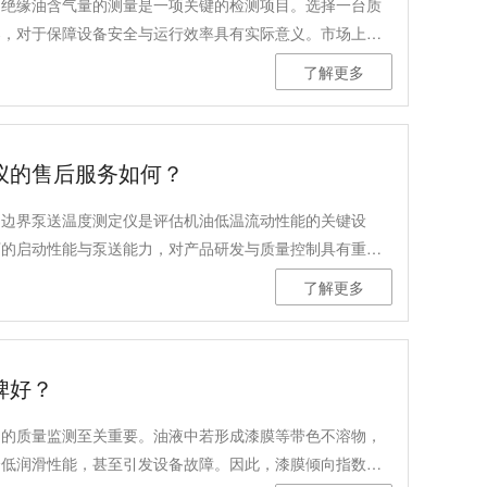
，绝缘油含气量的测量是一项关键的检测项目。选择一台质
器，对于保障设备安全与运行效率具有实际意义。市场上不
格上各有特点，用户在选择时往往需要综合考虑质量精度、
了解更多
行业等多方面因素。以下我们就从这些维度，对一款具有代
仪的售后服务如何？
油边界泵送温度测定仪是评估机油低温流动性能的关键设
下的启动性能与泵送能力，对产品研发与质量控制具有重要
般性情况、关键考量点及行业常见实践进行梳理与分析。
了解更多
碑好？
油的质量监测至关重要。油液中若形成漆膜等带色不溶物，
降低润滑性能，甚至引发设备故障。因此，漆膜倾向指数的