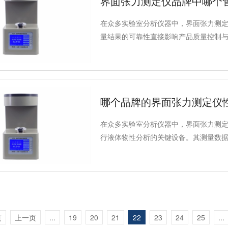
界面张力测定仪品牌中哪个
力用户精准选型。
在众多实验室分析仪器中，界面张力测
量结果的可靠性直接影响产品质量控制
定、测量可信的仪器是基础，而品牌能
障日常检测工作顺畅进行、仪器长期稳
哪个品牌的界面张力测定仪
在众多实验室分析仪器中，界面张力测
行液体物性分析的关键设备。其测量数
上不同品牌的产品，用户在选择时往往
以及长期使用的稳定性。A1200界面
量可靠性的产品。
页
上一页
...
19
20
21
22
23
24
25
...