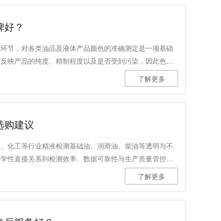
碑好？
检环节，对各类油品及液体产品颜色的准确测定是一项基础
够反映产品的纯度、精制程度以及是否受到污染，因此色度
目之一。市场上提供色度测定仪器的厂家不少，用户在选择
了解更多
性以及结果的可信赖度。那么，如何判断一款石油产品色度
获得行业的认可呢？我们可以从以下几个实际应用的维度进
选购建议
油、化工等行业精准检测基础油、润滑油、柴油等透明与不
科学性直接关系到检测效率、数据可靠性与生产质量管控成
黏度测定仪凭借全流程自动化操作、高精度控温等优势，可精准
了解更多
T0956、ASTM D7279、DB34/T 4147等多项标准要求，
立足行业应用场景，围绕标准符合性、核心精度、自动化水
本文结合行业需求与仪器技术特性，提供专业选购建议，助