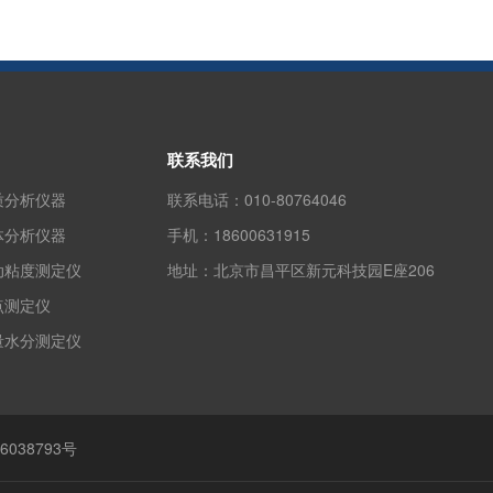
联系我们
质分析仪器
联系电话：
010-80764046
体分析仪器
手机：
18600631915
动粘度测定仪
地址：
北京市昌平区新元科技园E座206
点测定仪
量水分测定仪
6038793号