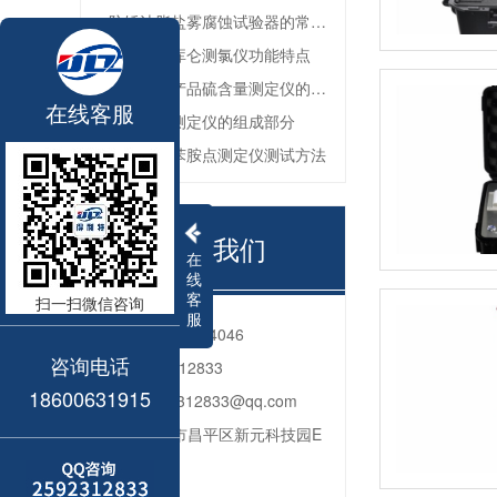
防锈油脂盐雾腐蚀试验器的常见故障与解决方法
全自动微库仑测氯仪功能特点
深色石油产品硫含量测定仪的工作环境要求
在线客服
油品色度测定仪的组成部分
石油产品苯胺点测定仪测试方法
联系我们
在
线
客
扫一扫微信咨询
服
电话：
010-80764046
咨询电话
QQ：
2592312833
18600631915
邮箱：
2592312833@qq.com
地址：
北京市昌平区新元科技园E
座206