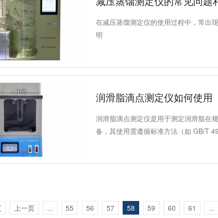
减压蒸馏测定仪的常见问题
在减压蒸馏测定仪的使用过程中，常出
明
润滑脂滴点测定仪如何使用
润滑脂滴点测定仪是用于测定润滑脂在
备，其使用需遵循标准方法（如 GB/T 4
液滴滴落时机。
页
上一页
...
55
56
57
58
59
60
61
...