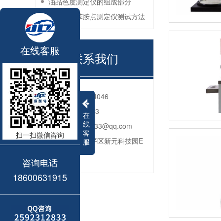
油品色度测定仪的组成部分
石油产品苯胺点测定仪测试方法
在线客服
联系我们
电话：
010-80764046
QQ：
2592312833
在
线
邮箱：
2592312833@qq.com
客
扫一扫微信咨询
地址：
北京市昌平区新元科技园E
服
座206
咨询电话
18600631915