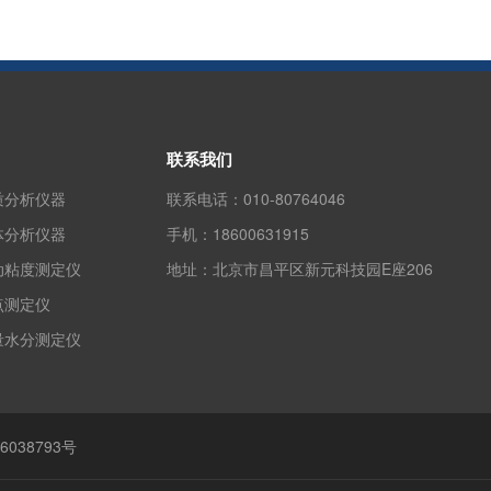
联系我们
质分析仪器
联系电话：
010-80764046
体分析仪器
手机：
18600631915
动粘度测定仪
地址：
北京市昌平区新元科技园E座206
点测定仪
量水分测定仪
6038793号