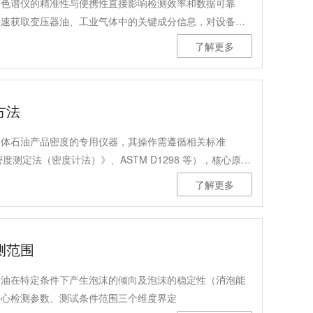
相色谱仪的精准性与便携性直接影响检测效率和数据可靠
快速获取变压器油、工业气体中的关键成分信息，对设备状
量精度、测试范围、标准合规性、行业适配性等维度，解析
了解更多
相色谱仪。
方法
液体石油产品密度的专用仪器，其操作需遵循相关标准
品密度测定法（密度计法）》、ASTM D1298 等），核心原理
读取密度值，结合温度修正得到标准密度。
了解更多
测范围
滑油在特定条件下产生泡沫的倾向及泡沫的稳定性（消泡能
核心检测参数、测试条件范围三个维度界定