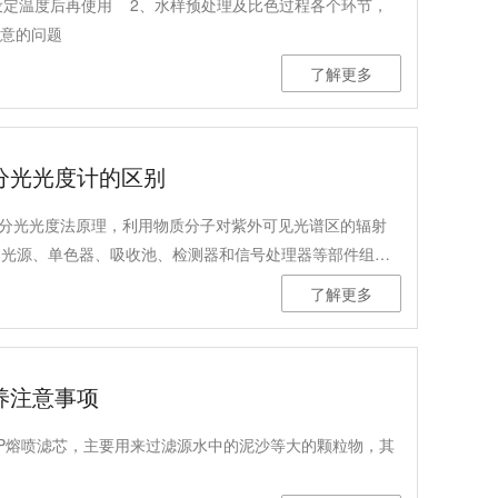
设定温度后再使用 2、水样预处理及比色过程各个环节，
注意的问题
了解更多
分光光度计的区别
分光光度法原理，利用物质分子对紫外可见光谱区的辐射
由光源、单色器、吸收池、检测器和信号处理器等部件组
的连续光谱。紫外光区通常用氢灯或氘灯.见光区通常用钨
了解更多
养注意事项
P熔喷滤芯，主要用来过滤源水中的泥沙等大的颗粒物，其