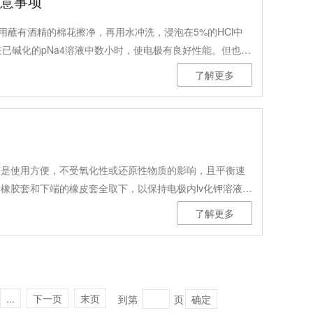
注意事项
需用蘸有酒精的棉花擦净，再用水冲洗，浸泡在5%的HCl中
在已碱化的pNa4溶液中数小时，使电极有良好性能。但也不
了解更多
点是使用方便，不受氧化性或还原性物质的影响，且平衡速
橡胶套和下端的橡皮套全取下，以保持电极内lv化钾溶液的
了解更多
...
下一页
末页
到第
页
确定