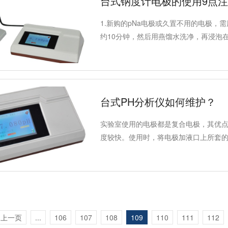
台式钠度计电极的使用9点
1.新购的pNa电极或久置不用的电极，
约10分钟，然后用燕馏水洗净，再浸泡
宜浸泡时间过长。
台式PH分析仪如何维护？
实验室使用的电极都是复合电极，其优
度较快。使用时，将电极加液口上所套的
液压差。
上一页
...
106
107
108
109
110
111
112