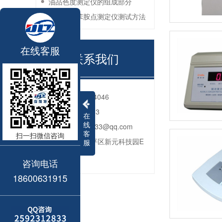
油品色度测定仪的组成部分
石油产品苯胺点测定仪测试方法
在线客服
联系我们
电话：
010-80764046
QQ：
2592312833
在
线
邮箱：
2592312833@qq.com
客
扫一扫微信咨询
地址：
北京市昌平区新元科技园E
服
座206
咨询电话
18600631915