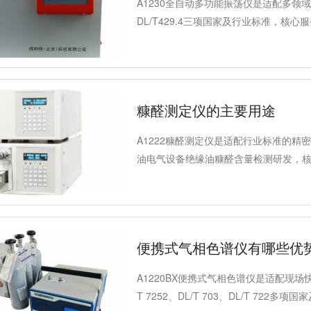
A1230全自动多功能振荡仪是适配多领域的
DL/T429.4三项国家及行业标准，
测，同时可满足石油、化工、医药、生化
微机控制，温控与振荡性能稳定，为保
严守操作注意事项至关重要。
糠醛测定仪的主要用途
A1222糠醛测定仪是适配行业标准的精密
油电气设备绝缘油糠醛含量检测研发，
数据精准合规、性能稳定，广泛适配电
检测与实验室科研分析的核心设备。
便携式气相色谱仪有哪些优
A1220BX便携式气相色谱仪是适配现场快
T 7252、DL/T 703、DL/T 7