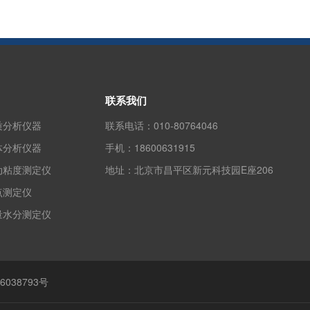
联系我们
质分析仪器
联系电话：
010-80764046
体分析仪器
手机：
18600631915
动粘度测定仪
地址：
北京市昌平区新元科技园E座206
点测定仪
量水分测定仪
6038793号