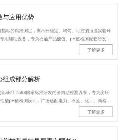
数与应用优势
键指标的精准测定，离不开稳定、均匀、可控的恒温实验环
测专用辅助设备，专为石油产品酸值、pH值检测配套研发，
要求，广泛适用于电力、石油、化工、商检、科研院校等检
了解更多
基础配套设备。
心组成部分解析
据GB/T 7598国家标准研发的全自动检测设备，专为变压
性酸pH值检测设计，广泛适配电力、石油、化工、商检及
化一体化结构，实现检测全流程自动化，兼顾检测精度与操
了解更多
组成部分及功能优势。