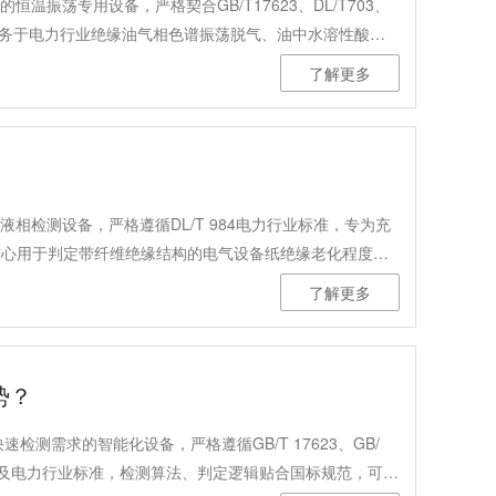
恒温振荡专用设备，严格契合GB/T17623、DL/T703、
核心服务于电力行业绝缘油气相色谱振荡脱气、油中水溶性酸检
等科研与生产场景的恒温定时振荡试验。设备采用双CPU
了解更多
障检测数据精准合规、设备长效稳定运行，规范操作流程、
液相检测设备，严格遵循DL/T 984电力行业标准，专为充
核心用于判定带纤维绝缘结构的电气设备纸绝缘老化程度，
力能源、石油、化工、交通、科研等多个领域，是设备运维
了解更多
势？
速检测需求的智能化设备，严格遵循GB/T 17623、GB/
22多项国家及电力行业标准，检测算法、判定逻辑贴合国标规范，可精