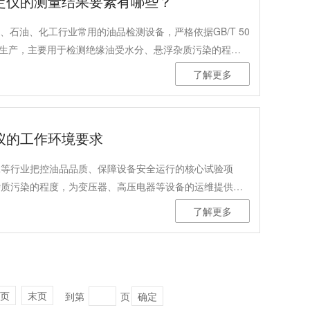
定仪的测量结果要素有哪些？
、石油、化工行业常用的油品检测设备，严格依据GB/T 50
国家标准研发生产，主要用于检测绝缘油受水分、悬浮杂质污染的程
定绝缘油的耐压性能，设备测量精度达±3%，可满足工业
了解更多
项环境、设备、操作要素会直接影响测试数据的准确性与重
说明核心影响因素。
仪的工作环境要求
工等行业把控油品品质、保障设备安全运行的核心试验项
杂质污染的程度，为变压器、高压电器等设备的运维提供精
电强度测试仪（3杯）严格遵循GB/T507、DL/T429.9行
了解更多
能控制系统，实现高精度、标准化油品检测，适配多场景常
，是保障测试精度、延长设备使用寿命、确保试验数据合规
页
末页
到第
页
确定