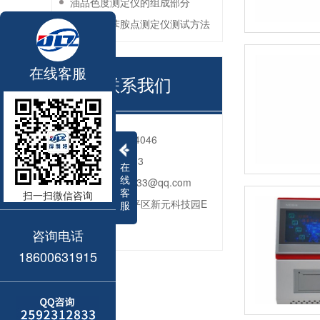
油品色度测定仪的组成部分
石油产品苯胺点测定仪测试方法
在线客服
联系我们
电话：
010-80764046
QQ：
2592312833
在
线
邮箱：
2592312833@qq.com
客
扫一扫微信咨询
地址：
北京市昌平区新元科技园E
服
座206
咨询电话
18600631915