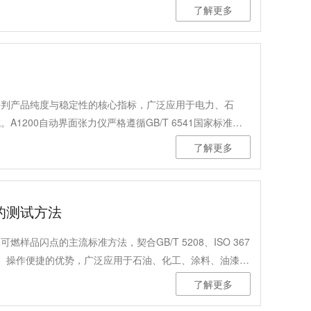
障诊断，广泛应用于电力、石油、煤炭、高校科研等领域，
了解更多
为工业设备运维提供高效解决方案。
评判产品纯度与稳定性的核心指标，广泛应用于电力、石
1200自动界面张力仪严格遵循GB/T 6541国家标准，
测液-气相表面张力与液-液相界面张力，凭借高精度、高稳
了解更多
规设备。
的测试方法
样品闪点的主流标准方法，契合GB/T 5208、ISO 367
、操作便捷的优势，广泛应用于石油、化工、涂料、油漆、
检及科研检测等多个领域，可精准完成各类相关产品的闭口
了解更多
温闭口闪点测定仪，详解标准化测试流程，兼顾专业性与实操