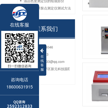
油品色度测定仪的组成部分
石油产品苯胺点测定仪测试方法
在线客服
联系我们
电话：
010-80764046
QQ：
2592312833
在
线
邮箱：
2592312833@qq.com
客
扫一扫微信咨询
地址：
北京市昌平区新元科技园E
服
座206
咨询电话
18600631915