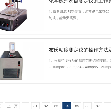
化学试剂沸点测定仪的工作
1. 仪器组成 加热装置：通常是电加热
制成，能承受高温。
布氏粘度测定仪的操作方法
1、根据待测样品的黏度范围选择转筒。附：
～10mpa2～20mpa4～40mpa5～50mp
页
上一页
...
81
82
83
84
85
86
87
...