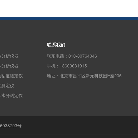
联系我们
质分析仪器
联系电话：
010-80764046
体分析仪器
手机：
18600631915
动粘度测定仪
地址：
北京市昌平区新元科技园E座206
点测定仪
量水分测定仪
6038793号