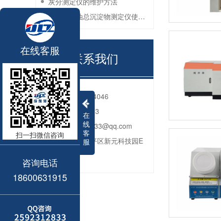
灰分测定仪的维护方法
残渣燃料油总沉淀物测定仪使用注意事项
在线客服
联系我们
电话：
010-80764046
QQ：
2592312833
在
线
邮箱：
2592312833@qq.com
客
扫一扫微信咨询
地址：
北京市昌平区新元科技园E
服
座206
咨询电话
18600631915