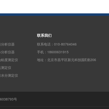
联系我们
质分析仪器
联系电话：
010-80764046
体分析仪器
手机：
18600631915
动粘度测定仪
地址：
北京市昌平区新元科技园E座206
点测定仪
量水分测定仪
6038793号