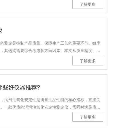
求选择合适的设备？今天，我们就来系统性地解析恒温油浴
了解更多
准和工作场景做出合理选择。
议
量的测定是控制产品质量、保障生产工艺的重要环节。微库
具，其选购需要综合考虑多方面因素。本文从质量精度、测
，为您提供一些选购参考。
了解更多
哪些好仪器推荐?
中，润滑油氧化安定性是衡量油品性能的核心指标，直接关
全。一款优质的润滑油氧化安定性测定仪，需同时满足质量
求、适配多行业需求四大核心条件，今天就为大家推荐一款
了解更多
1润滑油氧化安定性测定仪（金属浴），兼顾专业性与实用