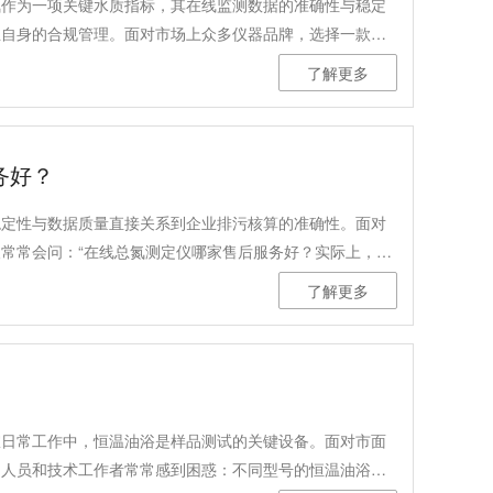
氮作为一项关键水质指标，其在线监测数据的准确性与稳定
业自身的合规管理。面对市场上众多仪器品牌，选择一款性
线氨氮测定仪，成为诸多排污企业、园区及第三方运维单位
了解更多
测定仪，作为一款面向国内应用场景研发的监测设备，为相关
务好？
稳定性与数据质量直接关系到企业排污核算的准确性。面对
常常会问：“在线总氮测定仪哪家售后服务好？实际上，售
术成熟度与稳定性之上。一台故障率低、操作便捷、且严格
了解更多
运维工作的支持。
室日常工作中，恒温油浴是样品测试的关键设备。面对市面
购人员和技术工作者常常感到困惑：不同型号的恒温油浴究