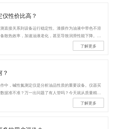
定仪性价比高？
监测直接关系到设备运行稳定性。漆膜作为油液中带色不溶
设备散热效率，加速油液老化，甚至导致润滑性能下降。因
仪，成为电力、石化、钢铁等行业用户关注的问题。
了解更多
何？
工作中，碱性氮测定仪是分析油品性质的重要设备。仪器买
？数据准不准？万一出问题了有人管吗？今天就从质量精
几个维度，聊聊碱性氮测定仪的售后服务那些事儿。
了解更多