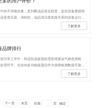
更多的用户评价？
油中的不溶物含量，是判断油品老化程度、监控设备磨损情
，还是变压器、涡轮机，油品清洁度直接关系到设备运行的
了解更多
业品牌排行
验室日常工作中，样品恒温振荡处理是绝缘油气相色谱检
前处理环节。全自动多功能振荡仪作为保障检测数据可靠性
及适用广度，是用户选型时关注的焦点。本文结合行业常见
了解更多
自动多功能振荡仪的品牌及型号参考，帮助用户建立清晰的
下一页
末页
到第
页
确定